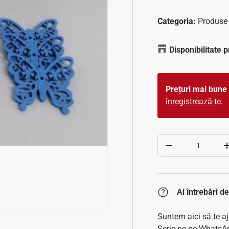
Categoria:
Produse 
Disponibilitate 
Prețuri mai bune 
înregistrează-te
.
Cantitate
Scade cantitatea
Ai întrebări 
Suntem aici să te a
Scrie-ne pe WhatsAp