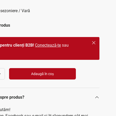
sezoniere / Vară
produs
Închide
pentru clienți B2B!
Conectează-te
sau
Adaugă în coș
Crește cantitatea
despre produs?
jutăm!
p, Facebook sau e-mail și îți răspundem cât mai