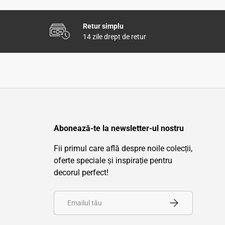
Retur simplu
14 zile drept de retur
Abonează-te la newsletter-ul nostru
Fii primul care află despre noile colecții,
oferte speciale și inspirație pentru
decorul perfect!
Email
Înscrie-te