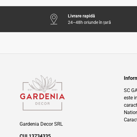
Livrare rapidă
24–48h oriunde în țară
Inform
SC G
este i
caract
Nation
Carac
Gardenia Decor SRL
CUI 13734335