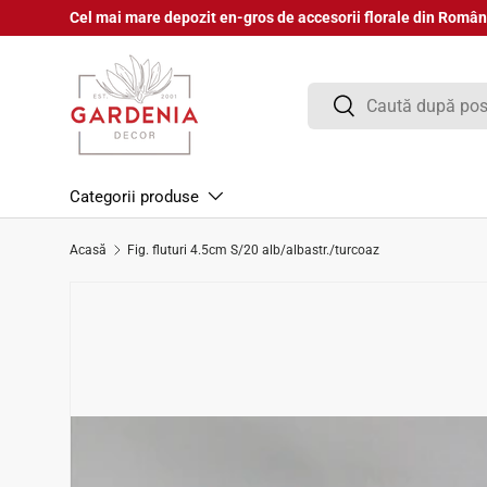
Cel mai mare depozit en-gros de accesorii florale din Român
Sari la conținut
Căutare
Căutare
Categorii produse
Acasă
Fig. fluturi 4.5cm S/20 alb/albastr./turcoaz
Sari la informațiile despre produs