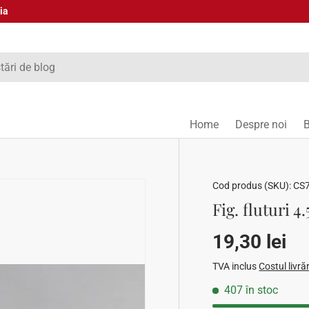
ia
Home
Despre noi
Cod produs (SKU):
CS
Fig. fluturi 
Preț stand
19,30 lei
TVA inclus
Costul livrăr
407 în stoc