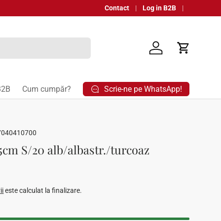
Contact
Log in B2B
Autentificare
Coș
Scrie-ne pe WhatsApp!
B2B
Cum cumpăr?
7040410700
4.5cm S/20 alb/albastr./turcoaz
ard
ii
este calculat la finalizare.