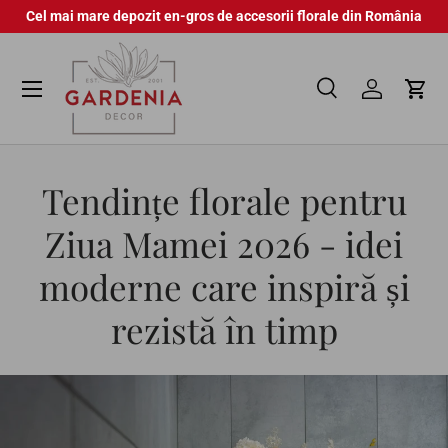
Cel mai mare depozit en-gros de accesorii florale din România
Sari la conținut
Meniu
Caută
Autentifica
Coș
Căutare
Căutare
Tendințe florale pentru
Ziua Mamei 2026 - idei
moderne care inspiră și
rezistă în timp