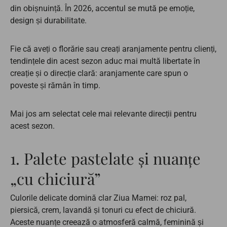
din obișnuință. În 2026, accentul se mută pe emoție,
design și durabilitate.
Fie că aveți o florărie sau creați aranjamente pentru clienți,
tendințele din acest sezon aduc mai multă libertate în
creație și o direcție clară: aranjamente care spun o
poveste și rămân în timp.
Mai jos am selectat cele mai relevante direcții pentru
acest sezon.
1. Palete pastelate și nuanțe
„cu chiciură”
Culorile delicate domină clar Ziua Mamei: roz pal,
piersică, crem, lavandă și tonuri cu efect de chiciură.
Aceste nuanțe creează o atmosferă calmă, feminină și