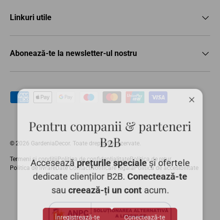
Linkuri utile
Abonează-te la newsletter-ul nostru
Metode de plată acceptate
Închid
Pentru companii & parteneri
B2B
© 2026
GardeniaDecor
. Toate drepturile rezervate.
Termeni și condiții
Politica de confidențialitate
Politica de retur
Accesează
prețurile speciale
și ofertele
Politica de livrare
Date Contact
Notificare legală
Politica de accesibilitate
dedicate clienților B2B.
Conectează-te
sau
creează-ți un cont
acum.