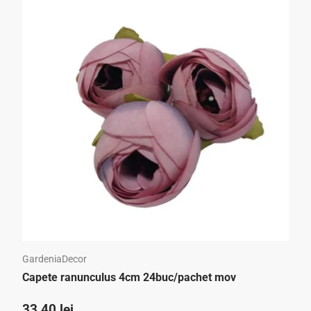
GardeniaDecor
Capete ranunculus 4cm 24buc/pachet mov
Preț standard
33,40 lei