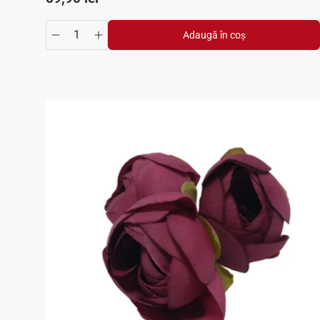
Adaugă în coș
Translation missing: ro.products.product.quantity.de
Translation missing: ro.products.product.qua