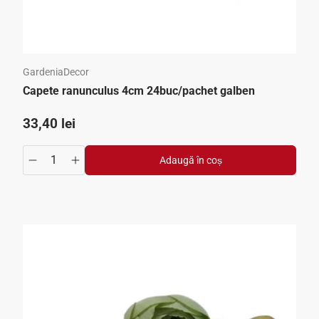
GardeniaDecor
Capete ranunculus 4cm 24buc/pachet galben
Preț standard
33,40 lei
Adaugă în coș
crease
ntity.increase
Translation missing: ro.products.product.quantity.decrea
Translation missing: ro.products.product.quantit