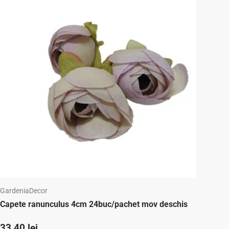
GardeniaDecor
Capete ranunculus 4cm 24buc/pachet mov deschis
Preț standard
33,40 lei