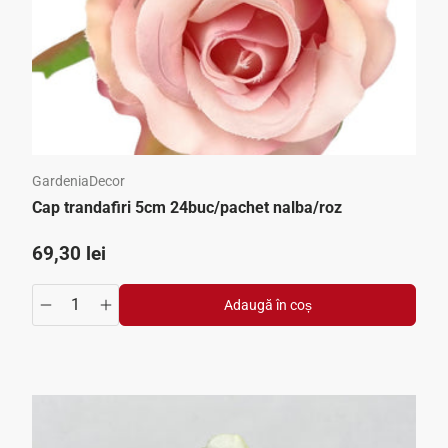
GardeniaDecor
Cap trandafiri 5cm 24buc/pachet nalba/roz
Preț standard
69,30 lei
Adaugă în coș
crease
ntity.increase
Translation missing: ro.products.product.quantity.decrea
Translation missing: ro.products.product.quantit