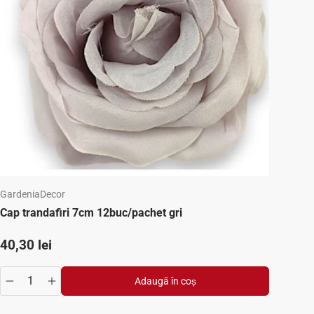
GardeniaDecor
Cap trandafiri 7cm 12buc/pachet gri
Preț standard
40,30 lei
Adaugă în coș
se
y.increase
Translation missing: ro.products.product.quantity.decrease
Translation missing: ro.products.product.quantity.inc