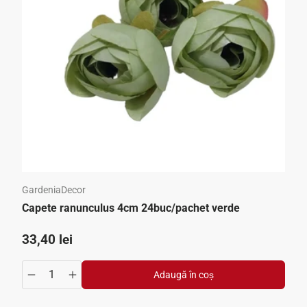
GardeniaDecor
Capete ranunculus 4cm 24buc/pachet verde
Preț standard
33,40 lei
Adaugă în coș
crease
ntity.increase
Translation missing: ro.products.product.quantity.decrea
Translation missing: ro.products.product.quantit