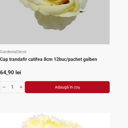
GardeniaDecor
Cap trandafir catifea 8cm 12buc/pachet galben
Preț standard
64,90 lei
Adaugă în coș
se
y.increase
Translation missing: ro.products.product.quantity.decrease
Translation missing: ro.products.product.quantity.inc