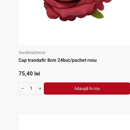
GardeniaDecor
Cap trandafir 8cm 24buc/pachet rosu
Preț standard
75,40 lei
Adaugă în coș
Translation missing: ro.products.product.quantity.de
Translation missing: ro.products.product.qua