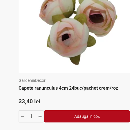
GardeniaDecor
Capete ranunculus 4cm 24buc/pachet crem/roz
Preț standard
33,40 lei
Adaugă în coș
Translation missing: ro.products.product.quantity.de
Translation missing: ro.products.product.qua