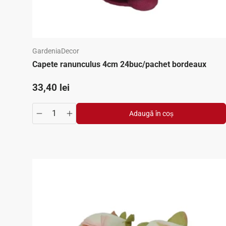
GardeniaDecor
Capete ranunculus 4cm 24buc/pachet bordeaux
Preț standard
33,40 lei
Adaugă în coș
Translation missing: ro.products.product.quantity.de
Translation missing: ro.products.product.qua