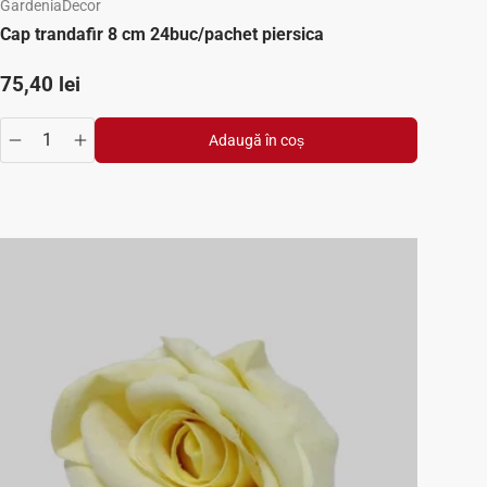
GardeniaDecor
Cap trandafir 8 cm 24buc/pachet piersica
Preț standard
75,40 lei
Adaugă în coș
se
y.increase
Translation missing: ro.products.product.quantity.decrease
Translation missing: ro.products.product.quantity.inc