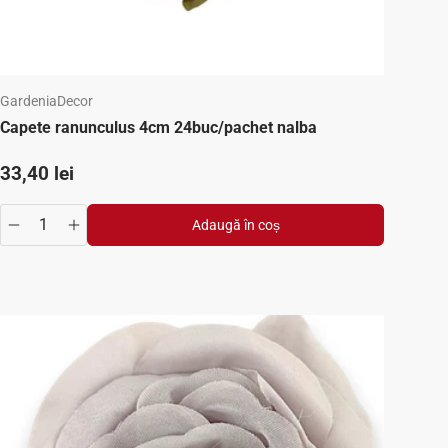
GardeniaDecor
Capete ranunculus 4cm 24buc/pachet nalba
Preț standard
33,40 lei
Adaugă în coș
se
y.increase
Translation missing: ro.products.product.quantity.decrease
Translation missing: ro.products.product.quantity.inc