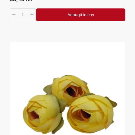
Adaugă în coș
crease
ntity.increase
Translation missing: ro.products.product.quantity.decrea
Translation missing: ro.products.product.quantit