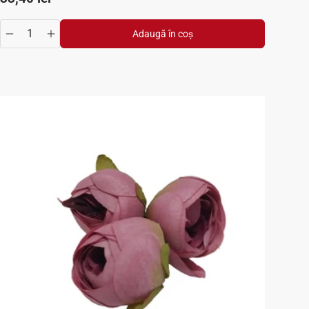
Adaugă în coș
se
y.increase
Translation missing: ro.products.product.quantity.decrease
Translation missing: ro.products.product.quantity.inc