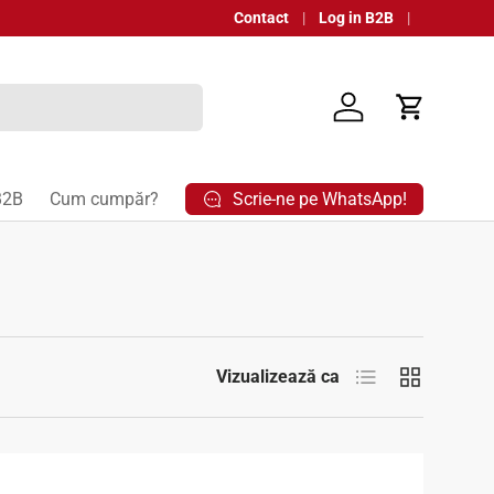
Contact
Log in B2B
Autentificare
Coș
Scrie-ne pe WhatsApp!
B2B
Cum cumpăr?
Listă
Grilă
Vizualizează ca