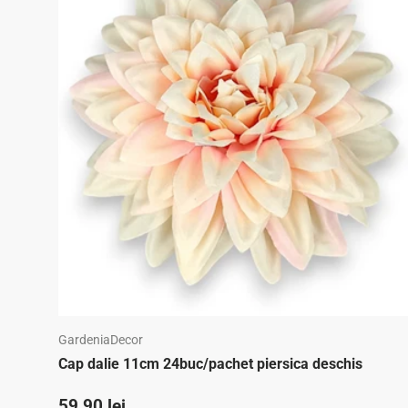
GardeniaDecor
Cap dalie 11cm 24buc/pachet piersica deschis
Preț standard
59,90 lei