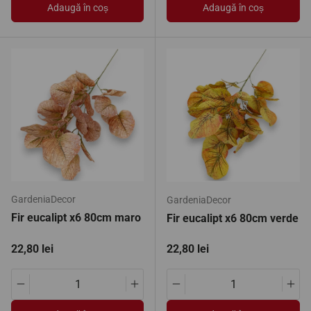
Adaugă în coș
Adaugă în coș
GardeniaDecor
GardeniaDecor
Fir eucalipt x6 80cm maro
Fir eucalipt x6 80cm verde
Preț standard
Preț standard
22,80 lei
22,80 lei
Translation missing: ro.products.product.quantity.decrease
Translation missing: ro.products.pro
Translation missing: ro.pro
Tran