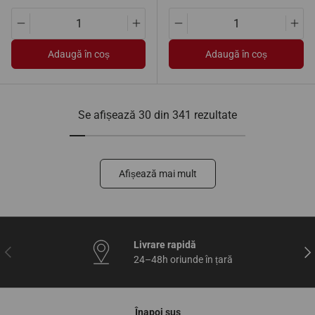
Translation missing: ro.products.product.quantity.decrease
Translation missing: ro.products.pro
Translation missing: ro.pro
Tran
Adaugă în coș
Adaugă în coș
Se afișează 30 din 341 rezultate
Afișează mai mult
Livrare rapidă
Anterior
Urm
24–48h oriunde în țară
Înapoi sus