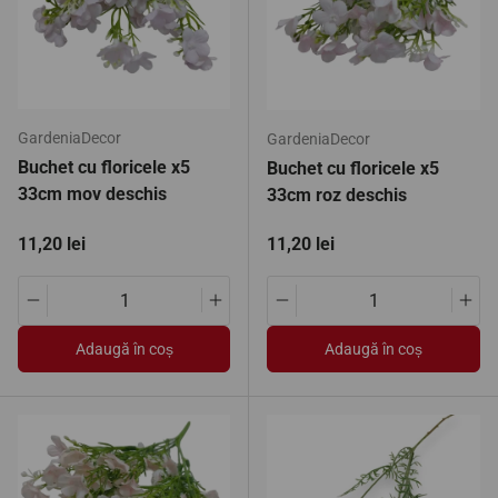
GardeniaDecor
GardeniaDecor
Buchet cu floricele x5
Buchet cu floricele x5
33cm mov deschis
33cm roz deschis
Preț standard
Preț standard
11,20 lei
11,20 lei
Translation missing: ro.products.product.quantity.decrease
Translation missing: ro.products.pro
Translation missing: ro.pro
Tran
Adaugă în coș
Adaugă în coș