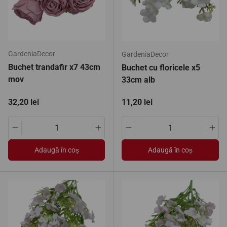
GardeniaDecor
GardeniaDecor
Buchet trandafir x7 43cm
Buchet cu floricele x5
mov
33cm alb
Preț standard
Preț standard
32,20 lei
11,20 lei
Translation missing: ro.products.product.quantity.decrease
Translation missing: ro.products.pro
Translation missing: ro.pro
Tran
Adaugă în coș
Adaugă în coș