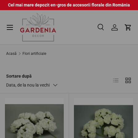
Cel mai mare depozit en-gros de accesorii florale din România
Sari la conținut
Meniu
Caută
Autentifica
Coș
Căutare
Căutare
Acasă
Flori artificiale
Sortare după
Listă
Grilă
Data, de la nou la vechi