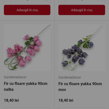
Translation missing: ro.products.product.quantity.decrease
Translation missing: ro.products.pro
Translation missing: ro.pro
Tran
Adaugă în coș
Adaugă în coș
GardeniaDecor
GardeniaDecor
Fir cu floare yukka 90cm
Fir cu floare yukka 90cm
nalba
mov
Preț standard
Preț standard
18,40 lei
18,40 lei