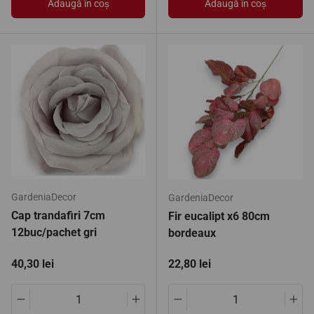
Adaugă în coș
Adaugă în coș
GardeniaDecor
GardeniaDecor
Cap trandafiri 7cm
Fir eucalipt x6 80cm
12buc/pachet gri
bordeaux
Preț standard
Preț standard
40,30 lei
22,80 lei
Translation missing: ro.products.product.quantity.decrease
Translation missing: ro.products.pro
Translation missing: ro.pro
Tran