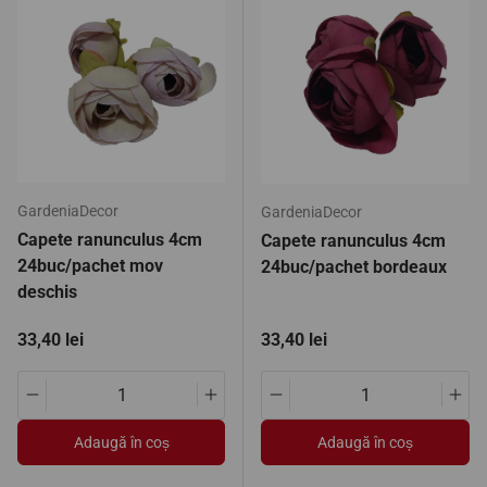
GardeniaDecor
GardeniaDecor
Capete ranunculus 4cm
Capete ranunculus 4cm
24buc/pachet mov
24buc/pachet bordeaux
deschis
Preț standard
Preț standard
33,40 lei
33,40 lei
Translation missing: ro.products.product.quantity.decrease
Translation missing: ro.products.pro
Translation missing: ro.pro
Tran
Adaugă în coș
Adaugă în coș