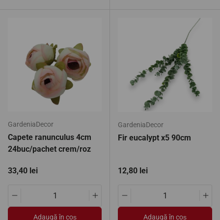
GardeniaDecor
GardeniaDecor
Capete ranunculus 4cm
Fir eucalypt x5 90cm
24buc/pachet crem/roz
Preț standard
Preț standard
33,40 lei
12,80 lei
Translation missing: ro.products.product.quantity.decrease
Translation missing: ro.products.pro
Translation missing: ro.pro
Tran
Adaugă în coș
Adaugă în coș