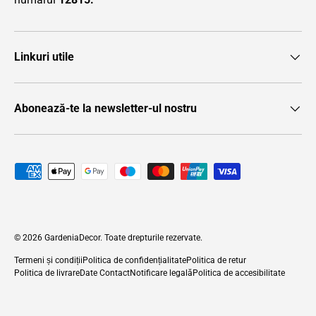
Linkuri utile
Abonează-te la newsletter-ul nostru
Metode de plată acceptate
© 2026
GardeniaDecor
. Toate drepturile rezervate.
Termeni și condiții
Politica de confidențialitate
Politica de retur
Politica de livrare
Date Contact
Notificare legală
Politica de accesibilitate