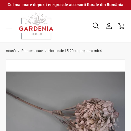
Cel mai mare depozit en-gros de accesorii florale din România
Sari la conținut
Meniu
Caută
Autentifica
Coș
Căutare
Căutare
Acasă
Plante uscate
Hortensie 15-20cm preparat mix4
Sari la informațiile despre produs