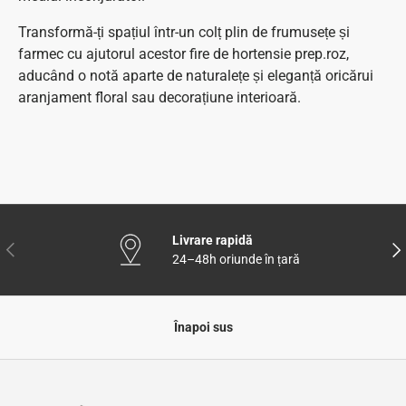
Transformă-ți spațiul într-un colț plin de frumusețe și
farmec cu ajutorul acestor fire de hortensie prep.roz,
aducând o notă aparte de naturalețe și eleganță oricărui
aranjament floral sau decorațiune interioară.
Livrare rapidă
Anterior
Urm
24–48h oriunde în țară
Înapoi sus