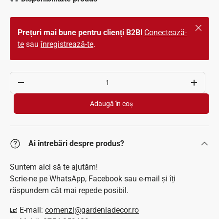
Închide
Prețuri mai bune pentru clienți B2B!
Conectează-
te
sau
înregistrează-te
.
Cantitate
Scade cantitatea
Crește c
Adaugă în coș
Ai întrebări despre produs?
Suntem aici să te ajutăm!
Scrie-ne pe WhatsApp, Facebook sau e-mail și îți
răspundem cât mai repede posibil.
📧 E-mail:
comenzi@gardeniadecor.ro