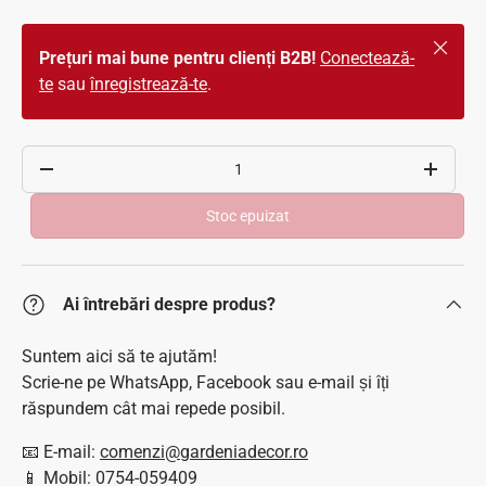
Închide
Prețuri mai bune pentru clienți B2B!
Conectează-
te
sau
înregistrează-te
.
Cantitate
Scade cantitatea
Crește c
Stoc epuizat
Ai întrebări despre produs?
Suntem aici să te ajutăm!
Scrie-ne pe WhatsApp, Facebook sau e-mail și îți
răspundem cât mai repede posibil.
📧 E-mail:
comenzi@gardeniadecor.ro
📱 Mobil: 0754-059409