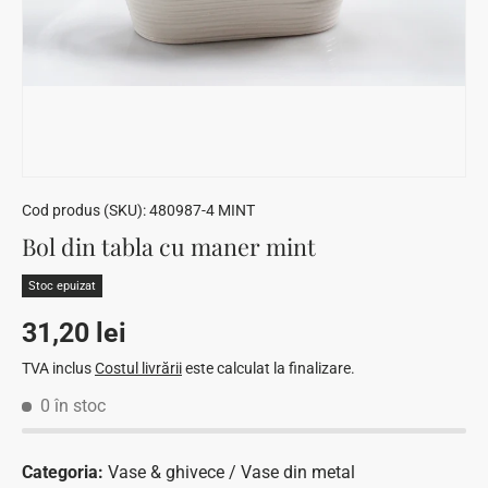
Cod produs (SKU):
480987-4 MINT
Bol din tabla cu maner mint
Stoc epuizat
Preț standard
31,20 lei
TVA inclus
Costul livrării
este calculat la finalizare.
0 în stoc
Categoria:
Vase & ghivece / Vase din metal