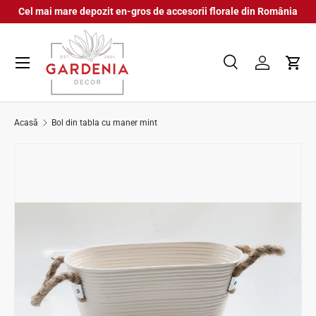
Cel mai mare depozit en-gros de accesorii florale din România
Sari la conținut
Meniu
Caută
Autentifica
Coș
Căutare
Căutare
Acasă
Bol din tabla cu maner mint
Sari la informațiile despre produs