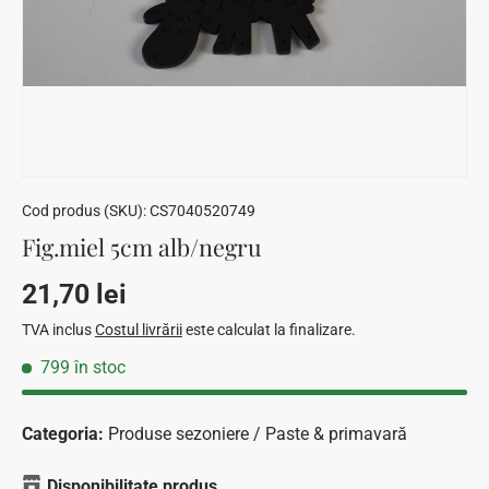
Cod produs (SKU):
CS7040520749
Fig.miel 5cm alb/negru
Preț standard
21,70 lei
TVA inclus
Costul livrării
este calculat la finalizare.
799 în stoc
Categoria:
Produse sezoniere / Paste & primavară
Disponibilitate produs