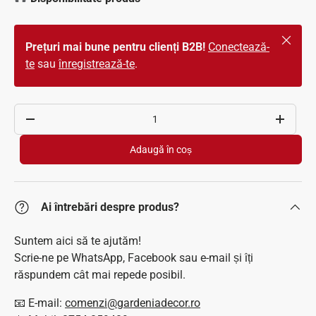
Închide
Prețuri mai bune pentru clienți B2B!
Conectează-
te
sau
înregistrează-te
.
Cantitate
Scade cantitatea
Crește c
Adaugă în coș
Ai întrebări despre produs?
Suntem aici să te ajutăm!
Scrie-ne pe WhatsApp, Facebook sau e-mail și îți
răspundem cât mai repede posibil.
📧 E-mail:
comenzi@gardeniadecor.ro