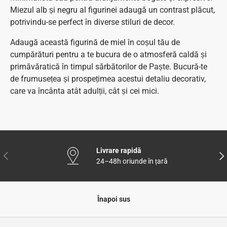
Miezul alb și negru al figurinei adaugă un contrast plăcut,
potrivindu-se perfect în diverse stiluri de decor.
Adaugă această figurină de miel în coșul tău de
cumpărături pentru a te bucura de o atmosferă caldă și
primăvăratică în timpul sărbătorilor de Paște. Bucură-te
de frumusețea și prospețimea acestui detaliu decorativ,
care va încânta atât adulții, cât și cei mici.
Livrare rapidă
Anterior
Urm
24–48h oriunde în țară
Înapoi sus