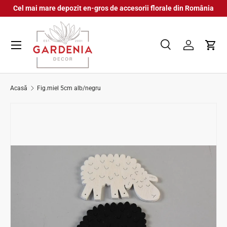
Cel mai mare depozit en-gros de accesorii florale din România
Sari la conținut
Meniu
Caută
Autentifica
Coș
Căutare
Căutare
Acasă
Fig.miel 5cm alb/negru
Sari la informațiile despre produs