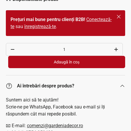
Închide
Prețuri mai bune pentru clienți B2B!
Conectează-
te
sau
înregistrează-te
.
Cantitate
Scade cantitatea
Crește c
Adaugă în coș
Ai întrebări despre produs?
Suntem aici să te ajutăm!
Scrie-ne pe WhatsApp, Facebook sau e-mail și îți
răspundem cât mai repede posibil.
📧 E-mail:
comenzi@gardeniadecor.ro