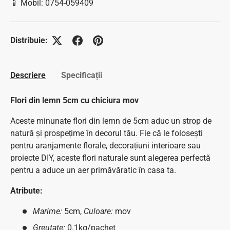
📱 Mobil: 0754-059409
Distribuie:
Descriere
Specificații
Flori din lemn 5cm cu chiciura mov
Aceste minunate flori din lemn de 5cm aduc un strop de
natură și prospețime în decorul tău. Fie că le folosești
pentru aranjamente florale, decorațiuni interioare sau
proiecte DIY, aceste flori naturale sunt alegerea perfectă
pentru a aduce un aer primăvăratic în casa ta.
Atribute:
Marime:
5cm,
Culoare:
mov
Greutate:
0.1kg/pachet