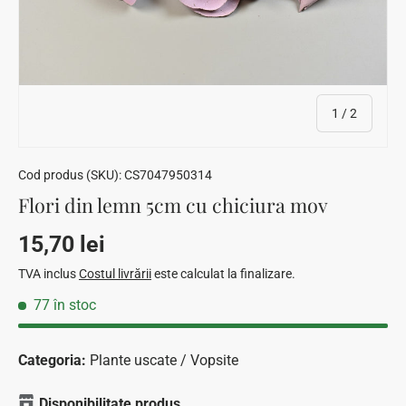
din
1
/
2
Cod produs (SKU):
CS7047950314
Flori din lemn 5cm cu chiciura mov
Preț standard
15,70 lei
TVA inclus
Costul livrării
este calculat la finalizare.
77 în stoc
Categoria:
Plante uscate / Vopsite
Disponibilitate produs