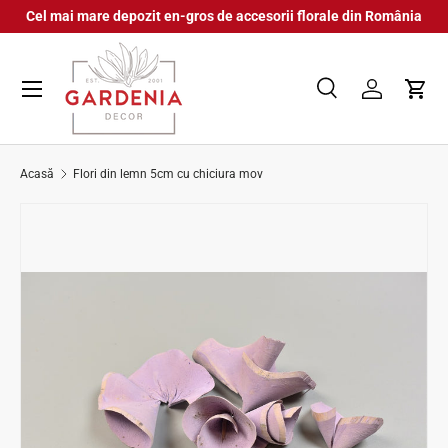
Cel mai mare depozit en-gros de accesorii florale din România
Sari la conținut
Meniu
Caută
Autentifica
Coș
Căutare
Căutare
Acasă
Flori din lemn 5cm cu chiciura mov
Sari la informațiile despre produs