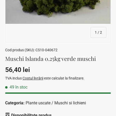
din
1
/
2
Cod produs (SKU):
CS10-040672
Muschi Islanda 0.25kg verde muschi
Preț standard
56,40 lei
TVA inclus
Costul livrării
este calculat la finalizare.
49 în stoc
Categoria:
Plante uscate / Muschi si lichieni
Disponibilitate produs