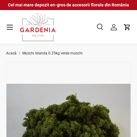
Cel mai mare depozit en-gros de accesorii florale din România
Sari la conținut
Meniu
Caută
Autentifica
Coș
Căutare
Căutare
Acasă
Muschi Islanda 0.25kg verde muschi
Sari la informațiile despre produs