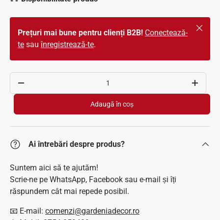
Închide
Prețuri mai bune pentru clienți B2B!
Conectează-
te
sau
înregistrează-te
.
Cantitate
Scade cantitatea
Crește c
Adaugă în coș
Ai întrebări despre produs?
Suntem aici să te ajutăm!
Scrie-ne pe WhatsApp, Facebook sau e-mail și îți
răspundem cât mai repede posibil.
📧 E-mail:
comenzi@gardeniadecor.ro