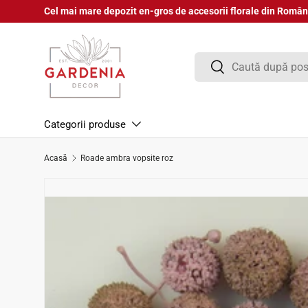
Cel mai mare depozit en-gros de accesorii florale din Român
Sari la conținut
Căutare
Căutare
Categorii produse
Acasă
Roade ambra vopsite roz
Sari la informațiile despre produs