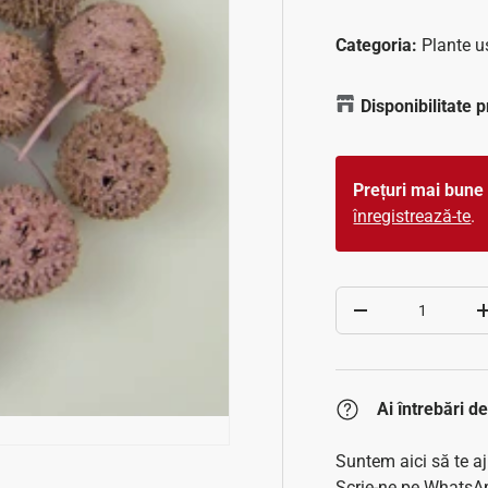
Categoria:
Plante u
Disponibilitate 
Prețuri mai bune 
înregistrează-te
.
Cantitate
Scade cantitatea
Ai întrebări 
Suntem aici să te a
Scrie-ne pe WhatsAp