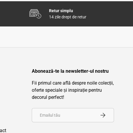
Retur simplu
14 zile drept de retur
Abonează-te la newsletter-ul nostru
Fii primul care află despre noile colecții,
oferte speciale și inspirație pentru
decorul perfect!
Email
Înscrie-te
ract