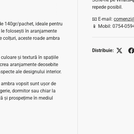
repede posibil.
📧 E-mail:
comenzi@
de 140gr/pachet, ideale pentru
📱 Mobil: 0754-059
 le folosești în aranjamente
se colțuri, aceste roade ambra
Distribuie:
uloare și textură în spațiile
a crea aranjamente deosebite
specte ale designului interior.
e ambra vopsit sunt ușor de
agerie, dormitor sau chiar la
ră și prospețime în mediul