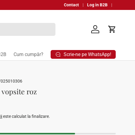
Contact
Log in B2B
Autentificare
Coș
Scrie-ne pe WhatsApp!
B2B
Cum cumpăr?
7025010306
vopsite roz
ard
ii
este calculat la finalizare.