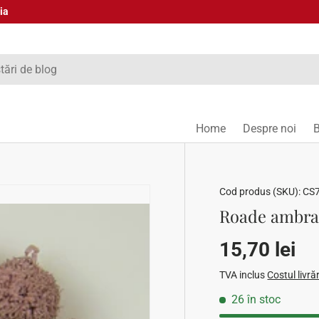
ia
Home
Despre noi
Cod produs (SKU):
CS
Roade ambra 
Preț stand
15,70 lei
TVA inclus
Costul livrăr
26 în stoc