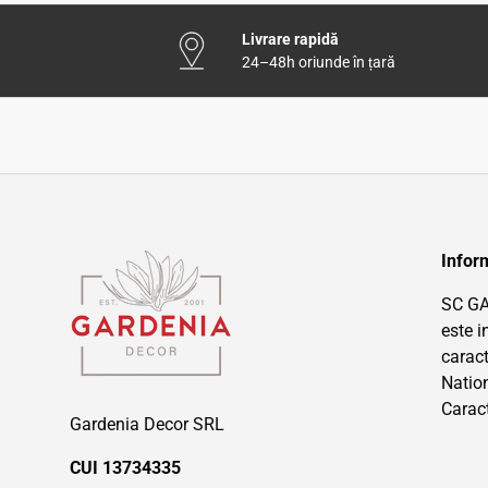
Livrare rapidă
24–48h oriunde în țară
Inform
SC G
este i
caract
Nation
Carac
Gardenia Decor SRL
CUI 13734335