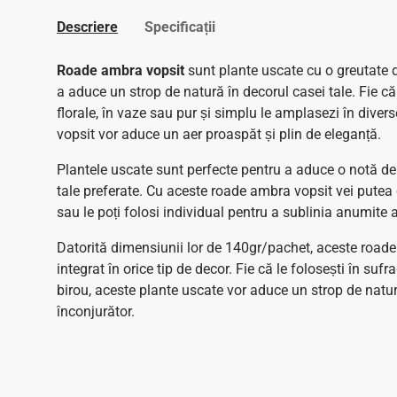
Descriere
Specificații
Roade ambra vopsit
sunt plante uscate cu o greutate 
a aduce un strop de natură în decorul casei tale. Fie că
florale, în vaze sau pur și simplu le amplasezi în diver
vopsit vor aduce un aer proaspăt și plin de eleganță.
Plantele uscate sunt perfecte pentru a aduce o notă de c
tale preferate. Cu aceste roade ambra vopsit vei pute
sau le poți folosi individual pentru a sublinia anumite a
Datorită dimensiunii lor de 140gr/pachet, aceste road
integrat în orice tip de decor. Fie că le folosești în sufr
birou, aceste plante uscate vor aduce un strop de natu
înconjurător.