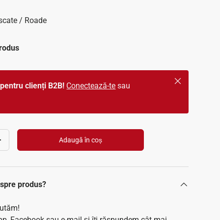
scate / Roade
produs
Închide
pentru clienți B2B!
Conectează-te
sau
Adaugă în coș
Crește cantitatea
despre produs?
jutăm!
p, Facebook sau e-mail și îți răspundem cât mai