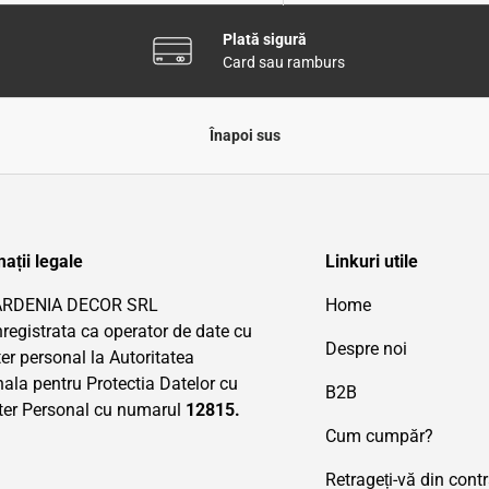
Plată sigură
Card sau ramburs
Înapoi sus
ații legale
Linkuri utile
ARDENIA DECOR SRL
Home
nregistrata ca operator de date cu
Despre noi
er personal la Autoritatea
ala pentru Protectia Datelor cu
B2B
ter Personal cu numarul
12815.
Cum cumpăr?
Retrageți-vă din cont